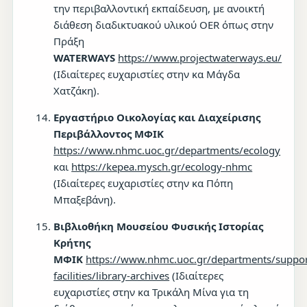
την περιβαλλοντική εκπαίδευση, με ανοικτή
διάθεση διαδικτυακού υλικού OER όπως στην
Πράξη
WATERWAYS
https://www.projectwaterways.eu/
(Ιδιαίτερες ευχαριστίες στην κα Μάγδα
Χατζάκη).
Εργαστήριο Οικολογίας και Διαχείρισης
Περιβάλλοντος
ΜΦΙΚ
https://www.nhmc.uoc.gr/departments/ecology
και
https://kepea.mysch.gr/ecology-nhmc
(Ιδιαίτερες ευχαριστίες στην κα Πόπη
Μπαξεβάνη).
Βιβλιοθήκη Μουσείου Φυσικής Ιστορίας
Κρήτης
ΜΦΙΚ
https://www.nhmc.uoc.gr/departments/suppor
facilities/library-archives
(Ιδιαίτερες
ευχαριστίες στην κα Τρικάλη Μίνα για τη