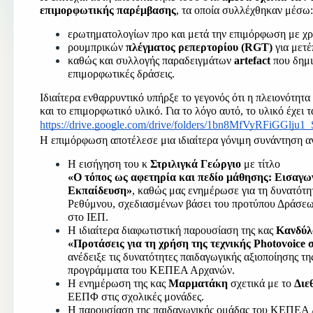
επιμορφωτικής παρέμβασης
, τα οποία συλλέχθηκαν μέσω
ερωτηματολογίων προ και μετά την επιμόρφωση με χρ
ρουμπρικών 
πλέγματος ρεπερτορίου (RGT)
 για μετ
καθώς και συλλογής παραδειγμάτων 
artefact
 που δημ
επιμορφωτικές δράσεις.
Ιδιαίτερα ενθαρρυντικό υπήρξε το γεγονός ότι η πλειονότητ
και το επιμορφωτικό υλικό. Για το λόγο αυτό, το υλικό έχει
https://drive.google.com/drive/folders/1bn8MfVyRFiGGl
Η επιμόρφωση αποτέλεσε μια ιδιαίτερα γόνιμη συνάντηση αν
Η εισήγηση του κ 
Στριλιγκά Γεώργιο 
με τίτλο
«Ο τόπος ως αφετηρία και πεδίο μάθησης: Εισαγω
Εκπαίδευση»
, καθώς μας ενημέρωσε για τη δυνατότη
Ρεθύμνου, σχεδιασμένων βάσει του προτύπου Δράσεω
στο ΙΕΠ.
Η ιδιαίτερα διαφωτιστική παρουσίαση της κας 
Κανδύλ
«Προτάσεις για τη χρήση της τεχνικής Photovoice
ανέδειξε τις δυνατότητες παιδαγωγικής αξιοποίησης τ
προγράμματα του ΚΕΠΕΑ Αρχανών.
Η ενημέρωση της κας 
Μαρματάκη 
σχετικά με το 
Διε
ΕΕΠΦ στις σχολικές μονάδες.
Η παρουσίαση της παιδαγωγικής ομάδας του ΚΕΠΕΑ 