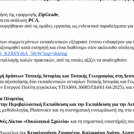
:
ήση της εφαρμογής 
ZipGrade
,
έπειτα ανάλυση 
PCA
,
ιουργήθηκαν από τις ομάδες εργασίας ως ενδεικτικά παραδείγματα για 
α των συμμετεχόντων εκπαιδευτικών εξέφρασε έντονο ενδιαφέρον για τ
 ταξινομηθεί κατά εισηγητή και είναι διαθέσιμο στον ακόλουθο σύνδεσ
ju1_S_KZR6YzhA_59cW?usp=sharing
ταλλαγής καλών πρακτικών, από τις οποίες αξίζει να αναδειχθούν:
γή δράσεων Τοπικής Ιστορίας και Τοπικής Γεωγραφίας στη Δευτ
τα αξιοποίησης δύο εκπαιδευτικών σεναρίων Τοπικής Ιστορίας και Γε
ν Ενεργού Πολίτη (εγκύκλιος ΥΠΑΙΘΑ 36085/ΓΔ4/01-04-2025), και 
α Ολυμπίας
 στην Περιβαλλοντική Εκπαίδευση και την Εκπαίδευση για την Αε
ης μεθοδολογίας Photovoice και τη συστηματική ενσωμάτωσή της στα ε
θνές Δίκτυο «Οικολογικά Σχολεία»
 και τη σημαντική υποστήριξη που
Ανωγείων (κκ 
Κεφαλογιάννη Ζαχαρένια, Καλομοίρη Αγάπη, Αλατ