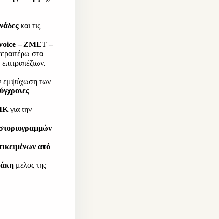
ονάδες
 και τις 
voice – ZMET – 
περαιτέρω στα 
επιτραπέζιων, 
ν εμψύχωση των 
γχρονες 
ΙΚ 
για την 
ιστοριογραμμών 
τικειμένων από 
άκη 
μέλος της 