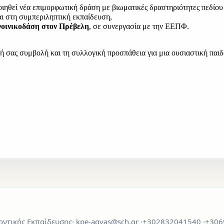
ιηθεί νέα επιμορφωτική δράση με βιωματικές δραστηριότητες πεδίου (o
αι στη συμπεριληπτική εκπαίδευση,
Φοινικοδάση στον Πρέβελη
, σε συνεργασία με την ΕΕΠΦ. 
κή σας συμβολή και τη συλλογική προσπάθεια για μια ουσιαστική παιδ
λλοντικής Εκπαίδευσης· kpe-agvas@sch.gr ·+302832041540 ·+3