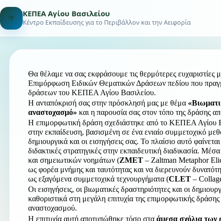
ΚΕΠΕΑ Αγίου Βασιλείου
🌴
Κέντρο Εκπαίδευσης για το Περιβάλλον και την Αειφορία
Θα θέλαμε να σας εκφράσουμε τις θερμότερες ευχαριστίες μα
Επιμόρφωση Ειδικών Θεματικών Δράσεων πεδίου που πραγ
δράσεων του ΚΕΠΕΑ Αγίου Βασιλείου.
Η ανταπόκρισή σας στην πρόσκλησή μας με θέμα 
«Βιωματι
αναστοχασμό» 
και η παρουσία σας στον τόπο της δράσης απο
Η επιμορφωτική δράση σχεδιάστηκε από το ΚΕΠΕΑ Αγίου Βα
στην εκπαίδευση, βασισμένη σε ένα ενιαίο συμμετοχικό με
δημιουργικά και οι εισηγήσεις σας. Το πλαίσιο αυτό φαίνετα
διδακτικές στρατηγικές στην εκπαιδευτική διαδικασία. Μέσα
και σημειωτικών νοημάτων (
ZMET
 – Zaltman Metaphor Eli
ως φορέα μνήμης και ταυτότητας και να διερευνούν δυνατότη
ως εξαγόμενα συμμετοχικά τεχνουργήματα (
CLET
 – Collag
Οι εισηγήσεις, οι βιωματικές δραστηριότητες και οι δημιου
καθοριστικά στη μεγάλη επιτυχία της επιμορφωτικής δράσης 
αναστοχασμού.
Η επιτυχία αυτή αποτυπώθηκε τόσο στα 
άμεσα σχόλια των 