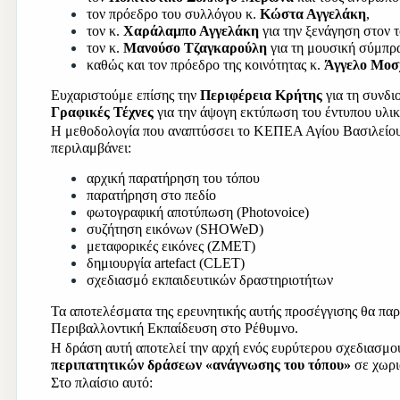
τον πρόεδρο του συλλόγου κ. 
Κώστα Αγγελάκη
,
τον κ. 
Χαράλαμπο Αγγελάκη 
για την ξενάγηση στον 
τον κ. 
Μανούσο Τζαγκαρούλη 
για τη μουσική σύμπρ
καθώς και τον πρόεδρο της κοινότητας κ. 
Άγγελο Μοσ
Ευχαριστούμε επίσης την 
Περιφέρεια Κρήτης
 για τη συνδ
Γραφικές Τέχνες
 για την άψογη εκτύπωση του έντυπου υλικ
Η μεθοδολογία που αναπτύσσει το ΚΕΠΕΑ Αγίου Βασιλείου 
περιλαμβάνει:
αρχική παρατήρηση του τόπου
παρατήρηση στο πεδίο
φωτογραφική αποτύπωση (Photovoice)
συζήτηση εικόνων (SHOWeD)
μεταφορικές εικόνες (ZMET)
δημιουργία artefact (CLET)
σχεδιασμό εκπαιδευτικών δραστηριοτήτων
Τα αποτελέσματα της ερευνητικής αυτής προσέγγισης θα πα
Περιβαλλοντική Εκπαίδευση στο Ρέθυμνο.
Η δράση αυτή αποτελεί την αρχή ενός ευρύτερου σχεδιασμού
περιπατητικών δράσεων «ανάγνωσης του τόπου»
 σε χωρι
Στο πλαίσιο αυτό: