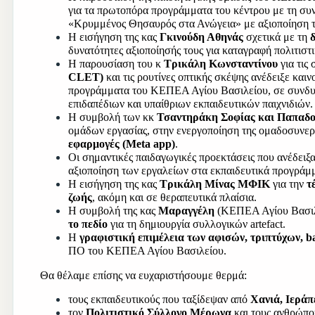
για τα πρωτοπόρα προγράμματα του κέντρου με τη συν
«Κρυμμένος Θησαυρός στα Ανώγεια» με αξιοποίηση 
Η εισήγηση της κας 
Γκινούδη Αθηνάς 
σχετικά με τη 
δυνατότητες αξιοποίησής τους για καταγραφή πολιτιστ
Η παρουσίαση του κ 
Τρικάλη Κωνσταντίνου 
για τις
CLET)
 και τις ρουτίνες οπτικής σκέψης ανέδειξε και
προγράμματα του ΚΕΠΕΑ Αγίου Βασιλείου, σε συνδυασ
επιδαπέδιων και υπαίθριων εκπαιδευτικών παιχνιδιών.
Η συμβολή των κκ 
Τσαντηράκη Σοφίας και Παπαδο
ομάδων εργασίας, στην ενεργοποίηση της ομαδοσυνεργ
εφαρμογές (Meta app)
.
Οι σημαντικές παιδαγωγικές προεκτάσεις που ανέδειξα
αξιοποίηση των εργαλείων στα εκπαιδευτικά προγράμ
Η εισήγηση της κας 
Τρικάλη Μίνας ΜΦΙΚ 
για την 
τ
ζωής
, ακόμη και σε θεραπευτικά πλαίσια.
Η συμβολή της κας 
Μαραγγέλη 
(ΚΕΠΕΑ Αγίου Βασιλε
το πεδίο
 για τη δημιουργία συλλογικών artefact. 
Η 
γραφιστική επιμέλεια
των αφισών, τριπτύχων, b
ΠΟ του ΚΕΠΕΑ Αγίου Βασιλείου.
Θα θέλαμε επίσης να ευχαριστήσουμε θερμά:
τους εκπαιδευτικούς που ταξίδεψαν από 
Χανιά, Ιεράπ
τον 
Πολιτιστικό Σύλλογο Μέρωνα
 και τους ανθρώπο