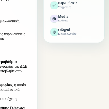
Βεβαιώσεις
✅
Υπηρεσίες
Media
📷
Δράσεις
μελλοντικές 
Οδηγοί
🧭
ις παρουσιάσεις 
Μεθοδολογίες
μο:
εροβάθμια 
ωγραφίας της ΔΔΕ 
υποβληθέντων 
ιφορία»
, η οποία 
κπαιδευτικά 
 παρέχει η 
σάκης Γιώργος
) 