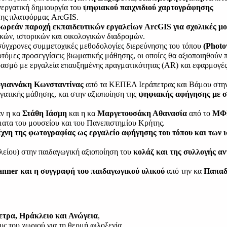
εργατική δημιουργία του 
ψηφιακού παιχνιδιού χαρτογράφησης
της πλατφόρμας ArcGIS.
δωρεάν παροχή εκπαιδευτικών εργαλείων ArcGIS για σχολικές μ
ικών, ιστορικών και οικολογικών διαδρομών.
 σύγχρονες συμμετοχικές μεθοδολογίες διερεύνησης του τόπου 
(Photo
νοτόμες προσεγγίσεις βιωματικής μάθησης, οι οποίες θα αξιοποιηθούν 
μό με εργαλεία επαυξημένης πραγματικότητας (AR) και εφαρμογές 
γιαννάκη Κωνσταντίνας 
από τα ΚΕΠΕΑ Ιεράπετρας και Βάμου στη
ατικής μάθησης, και στην αξιοποίηση της 
ψηφιακής αφήγησης με σύ
ν η κα 
Στάθη Ιάσμη 
και η κα 
Μαργετουσάκη Αθανασία 
από το 
ΜΦ
ματα του μουσείου και του Πανεπιστημίου Κρήτης.
έχνη της φωτογραφίας ως εργαλείο αφήγησης του τόπου και των 
ίου) στην παιδαγωγική αξιοποίηση του 
κολάζ και της συλλογής αν
anner και η συγγραφή του παιδαγωγικού υλικού
 από την κα 
Παπαδ
ετρα, Ηράκλειο και Ανώγεια
,
υς του χωριού για τη θερμή φιλοξενία,