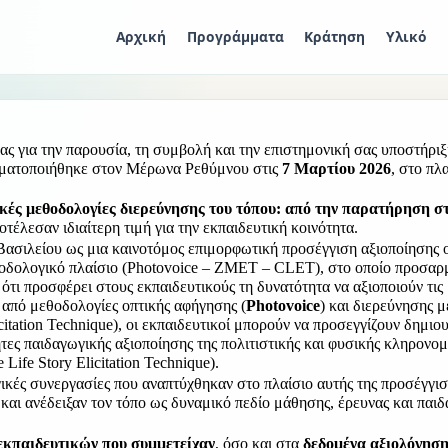
Αρχική
Προγράμματα
Κράτηση
Υλικό
ς για την παρουσία, τη συμβολή και την επιστημονική σας υποστήριξ
ματοποιήθηκε στον Μέρωνα Ρεθύμνου στις 
7 Μαρτίου 2026
, στο πλα
κές μεθοδολογίες διερεύνησης του τόπου: από την παρατήρηση στ
τέλεσαν ιδιαίτερη τιμή για την εκπαιδευτική κοινότητα.
σιλείου ως μια καινοτόμος επιμορφωτική προσέγγιση αξιοποίησης 
θοδολογικό πλαίσιο (Photovoice – ZMET – CLET), στο οποίο προσαρ
ι ότι προσφέρει στους εκπαιδευτικούς τη δυνατότητα να αξιοποιούν τις
 από μεθοδολογίες οπτικής αφήγησης (
Photovoice
) και διερεύνησης μ
citation Technique), οι εκπαιδευτικοί μπορούν να προσεγγίζουν δημιου
τες παιδαγωγικής αξιοποίησης της πολιτιστικής και φυσικής κληρονομι
e Life Story Elicitation Technique).
ργικές συνεργασίες που αναπτύχθηκαν στο πλαίσιο αυτής της προσέγγι
και ανέδειξαν τον τόπο ως δυναμικό πεδίο μάθησης, έρευνας και παιδ
εκπαιδευτικών που συμμετείχαν
, όσο και στα 
δεδομένα αξιολόγησης