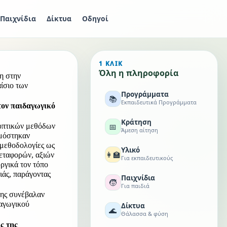
Παιχνίδια
Δίκτυα
Οδηγοί
1 ΚΛΙΚ
Όλη η πληροφορία
η στην 
ίσιο των 
Προγράμματα
📚
Εκπαιδευτικά Προγράμματα
ον παιδαγωγικό 
Κράτηση
📅
οπτικών μεθόδων 
Άμεση αίτηση
μόστηκαν 
 μεθοδολογίες ως 
Υλικό
👩‍🏫
εταφορών, αξιών 
Για εκπαιδευτικούς
ργικά τον τόπο 
άς, παράγοντας 
Παιχνίδια
🧒
Για παιδιά
σης συνέβαλαν 
αγωγικού 
Δίκτυα
🌊
Θάλασσα & φύση
 της 