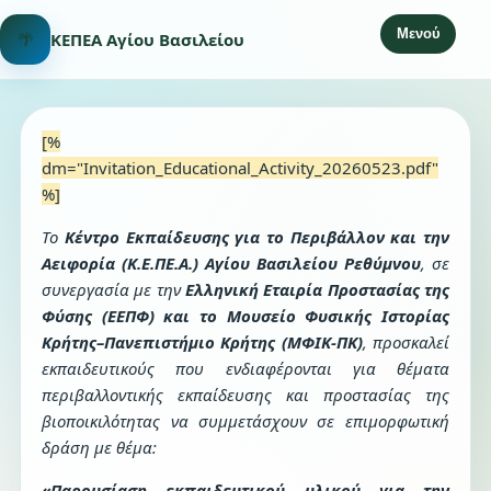
Μενού
🌴
ΚΕΠΕΑ Αγίου Βασιλείου
[%
dm="Invitation_Educational_Activity_20260523.pdf"
%]
Το
Κέντρο Εκπαίδευσης για το Περιβάλλον και την
Αειφορία (Κ.Ε.ΠΕ.Α.) Αγίου Βασιλείου Ρεθύμνου
, σε
συνεργασία με την
Ελληνική Εταιρία Προστασίας της
Φύσης (ΕΕΠΦ) και το Μουσείο Φυσικής Ιστορίας
Κρήτης–Πανεπιστήμιο Κρήτης (ΜΦΙΚ-ΠΚ)
, προσκαλεί
εκπαιδευτικούς που ενδιαφέρονται για θέματα
περιβαλλοντικής εκπαίδευσης και προστασίας της
βιοποικιλότητας να συμμετάσχουν σε επιμορφωτική
δράση με θέμα:
«Παρουσίαση εκπαιδευτικού υλικού για την