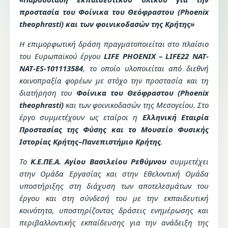
προστασία του Φοίνικα του Θεόφραστου (
Phoenix
theophrasti
) και των φοινικοδασών της Κρήτης»
Η επιμορφωτική δράση πραγματοποιείται στο πλαίσιο
του Ευρωπαϊκού έργου
LIFE
PHOENIX
–
LIFE
22
NAT
-
NAT
-
ES
-101113584
, το οποίο υλοποιείται από διεθνή
κοινοπραξία φορέων με στόχο την προστασία και τη
διατήρηση του
Φοίνικα του Θεόφραστου (
Phoenix
theophrasti
)
και των φοινικοδασών της Μεσογείου. Στο
έργο συμμετέχουν ως εταίροι η
Ελληνική Εταιρία
Προστασίας της Φύσης και το Μουσείο Φυσικής
Ιστορίας Κρήτης–Πανεπιστήμιο Κρήτης
.
Το
Κ.Ε.ΠΕ.Α. Αγίου Βασιλείου Ρεθύμνου
συμμετέχει
στην Ομάδα Εργασίας και στην Εθελοντική Ομάδα
υποστήριξης στη διάχυση των αποτελεσμάτων του
έργου και στη σύνδεσή του με την εκπαιδευτική
κοινότητα, υποστηρίζοντας δράσεις ενημέρωσης και
περιβαλλοντικής εκπαίδευσης για την ανάδειξη της