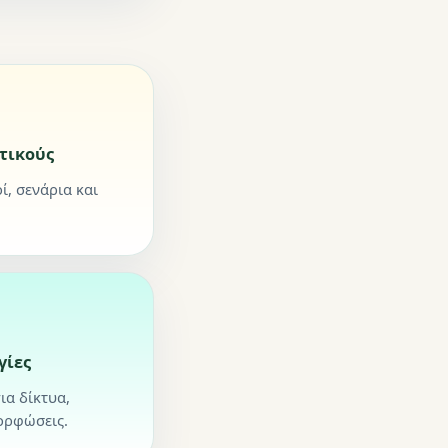
τικούς
ί, σενάρια και
γίες
ια δίκτυα,
ορφώσεις.