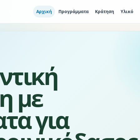
Αρχική
Προγράμματα
Κράτηση
Υλικό
ντική
η με
τα για