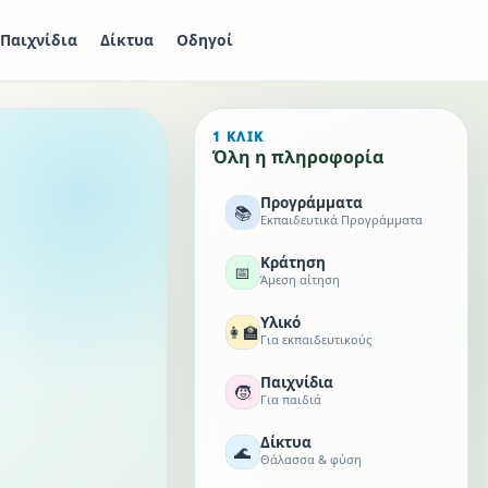
Παιχνίδια
Δίκτυα
Οδηγοί
1 ΚΛΙΚ
Όλη η πληροφορία
Προγράμματα
📚
Εκπαιδευτικά Προγράμματα
Κράτηση
📅
Άμεση αίτηση
Υλικό
👩‍🏫
Για εκπαιδευτικούς
Παιχνίδια
🧒
Για παιδιά
Δίκτυα
🌊
Θάλασσα & φύση