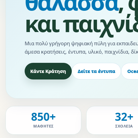
θάλασσα
,
και παιχνίδ
Μια πολύ γρήγορη ψηφιακή πύλη για εκπαιδευτ
άμεσα κρατήσεις, έντυπα, υλικό, παιχνίδια, δί
Κάντε Κράτηση
Δείτε τα έντυπα
Ocea
850+
32+
ΜΑΘΗΤΈΣ
ΣΧΟΛΕΊΑ