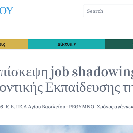
ΙΟΥ
Search
ις
Δίκτυα ▾
πίσκεψη job shadowin
οντικής Εκπαίδευσης τ
26
Κ.Ε.ΠΕ.Α Αγίου Βασιλείου - ΡΕΘΥΜΝΟ
Χρόνος ανάγνωσ