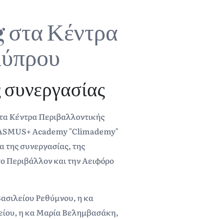
 στα Κέντρα
Κύπρου
ς συνεργασίας
τα Κέντρα Περιβαλλοντικής
 ERASMUS+ Academy "Climademy"
α της συνεργασίας, της
το Περιβάλλον και την Αειφόρο
ασιλείου Ρεθύμνου, η κα
είου, η κα Μαρία Βελημβασάκη,