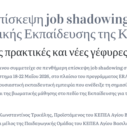
πίσκεψη job shadowing
ικής Εκπαίδευσης της 
ς πρακτικές και νέες γέφυρε
μνου συμμετείχε σε πενθήμερη επίσκεψη job shadowing σ
στημα 18-22 Μαΐου 2026, στο πλαίσιο του προγράμματος
 ουσιαστική εκπαιδευτική εμπειρία που ανέδειξε τη σημασί
 της βιωματικής μάθησης στο πεδίο της Εκπαίδευσης για 
 Κωνσταντίνος Τρικάλης, Προϊστάμενος του ΚΕΠΕΑ Αγίου Β
ι μέλος της Παιδαγωγικής Ομάδας του ΚΕΠΕΑ Αγίου Βασιλ