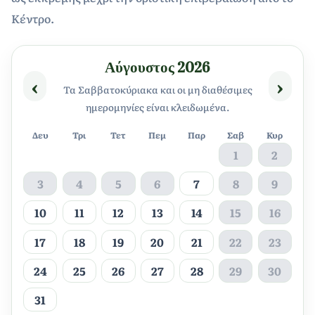
Κέντρο.
Αύγουστος 2026
‹
›
Τα Σαββατοκύριακα και οι μη διαθέσιμες
ημερομηνίες είναι κλειδωμένα.
Δευ
Τρι
Τετ
Πεμ
Παρ
Σαβ
Κυρ
1
2
3
4
5
6
7
8
9
10
11
12
13
14
15
16
17
18
19
20
21
22
23
24
25
26
27
28
29
30
31